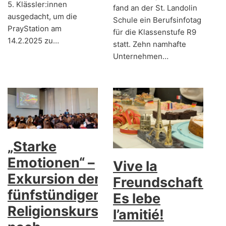
5. Klässler:innen
fand an der St. Landolin
ausgedacht, um die
Schule ein Berufsinfotag
PrayStation am
für die Klassenstufe R9
14.2.2025 zu…
statt. Zehn namhafte
Unternehmen…
„Starke
Emotionen“ –
Vive la
Exkursion der
Freundschaft!
fünfstündigen
Es lebe
Religionskurse
l’amitié!