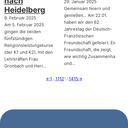
nach
29. Januar 2025
Heidelberg
Gemeinsam feiern und
genießen... Am 22.01.
9. Februar 2025
haben wir den 62.
Am 5. Februar 2025
Jahrestag der Deutsch-
gingen die beiden
Französischen
fünfstündigen
Freundschaft gefeiert. Eine
Religionsleistungskurse
Freundschaft, die zeigt,
(der K1 und K2), mit den
wie wichtig Zusammenhalt
Lehrkräften Frau
und…
Gronbach und Herr…
←
1
…
11
12
13
14
15
→