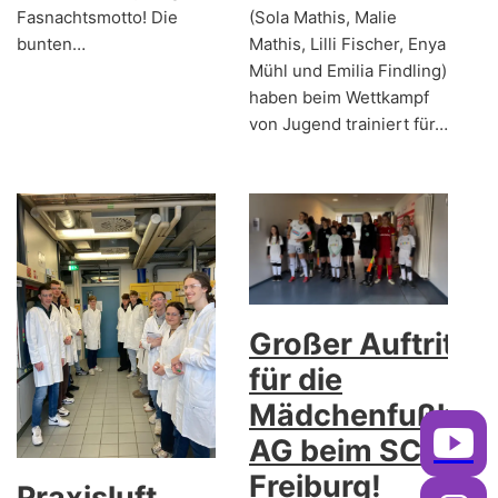
Fasnachtsmotto! Die
(Sola Mathis, Malie
bunten…
Mathis, Lilli Fischer, Enya
Mühl und Emilia Findling)
haben beim Wettkampf
von Jugend trainiert für…
Großer Auftritt
für die
Mädchenfußball
AG beim SC
Freiburg!
Praxisluft