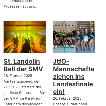
so demokratische
Prozesse hautnah…
St. Landolin
JtfO-
Ball der SMV
Mannschaften
ziehen ins
28. Februar 2025
Am Freitagabend, den
Landesfinale
21.2.2025, startete der
ein!
jährliche St. Landolin Ball
der SMV im Partyraum
26. Februar 2025
unter dem diesjährigen
Unsere Turnerinnen