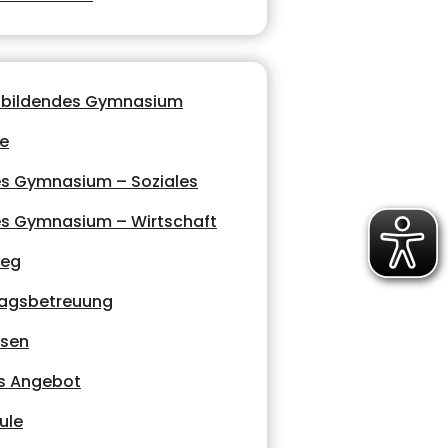
nbildendes Gymnasium
le
es Gymnasium – Soziales
es Gymnasium – Wirtschaft
leg
agsbetreuung
ssen
s Angebot
ule