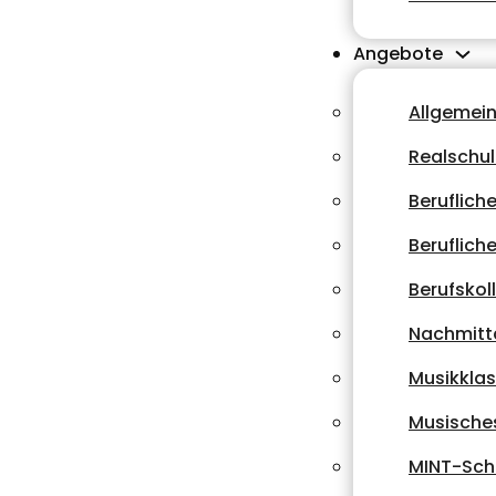
Angebote
Allgemei
Realschu
Beruflich
Beruflich
Berufskol
Nachmitt
Musikkla
Musische
MINT-Sch