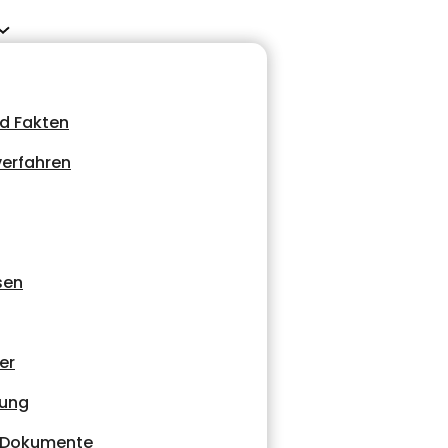
d Fakten
erfahren
sen
er
tung
d Dokumente