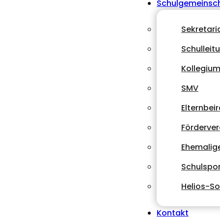
Schulgemeinsc
Sekretari
Schulleit
Kollegiu
SMV
Elternbeir
Förderver
Ehemalig
Schulspor
Helios-So
Kontakt