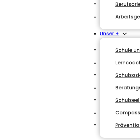
Berufsori
Arbeitsg
Unser +
Schule u
Lerncoac
Schulsozi
Beratungs
Schulsee
Compass
Präventio