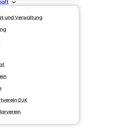
haft
at und Verwaltung
ung
m
at
ein
e
tverein DJK
larverein