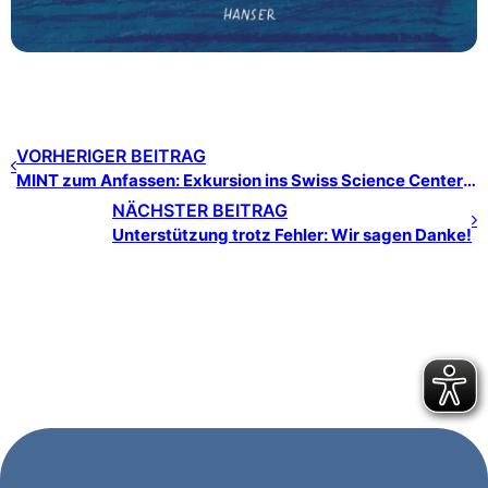
VORHERIGER BEITRAG
MINT zum Anfassen: Exkursion ins Swiss Science Center Technorama
NÄCHSTER BEITRAG
Unterstützung trotz Fehler: Wir sagen Danke!