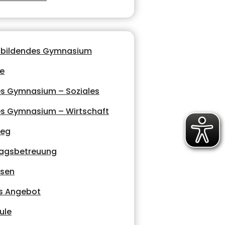
nbildendes Gymnasium
le
es Gymnasium – Soziales
es Gymnasium – Wirtschaft
leg
agsbetreuung
ssen
s Angebot
ule