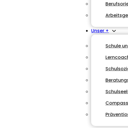
Berufsori
Arbeitsg
Unser +
Schule u
Lerncoac
Schulsozi
Beratungs
Schulsee
Compass
Präventio