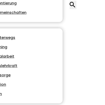
entierung
emeinschaften
nterwegs
hing
alarbeit
lehrkraft
lsorge
ion
n