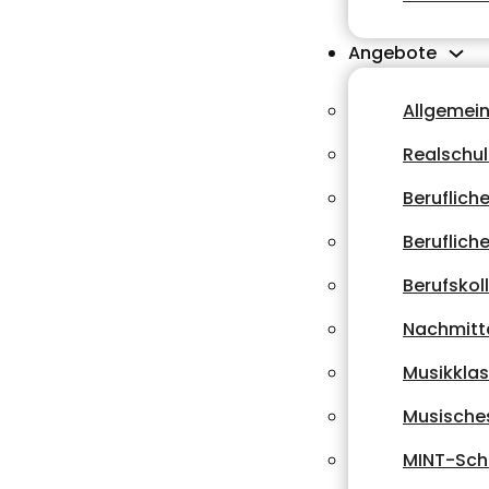
Angebote
Allgemei
Realschu
Beruflich
Beruflich
Berufskol
Nachmitt
Musikkla
Musische
MINT-Sch