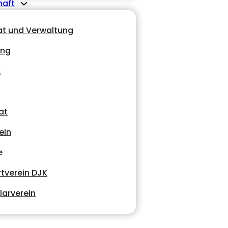
haft
at und Verwaltung
ung
m
at
ein
e
tverein DJK
larverein