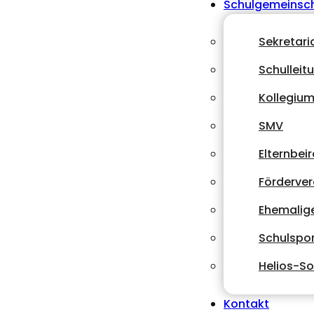
Schulgemeinsc
Sekretari
Schulleit
Kollegiu
SMV
Elternbeir
Förderver
Ehemalig
Schulspor
Helios-So
Kontakt