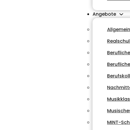
Angebote
Allgemei
Realschu
Beruflich
Beruflich
Berufskol
Nachmitt
Musikkla
Musische
MINT-Sch