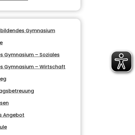
nbildendes Gymnasium
le
es Gymnasium – Soziales
es Gymnasium – Wirtschaft
leg
agsbetreuung
ssen
s Angebot
ule