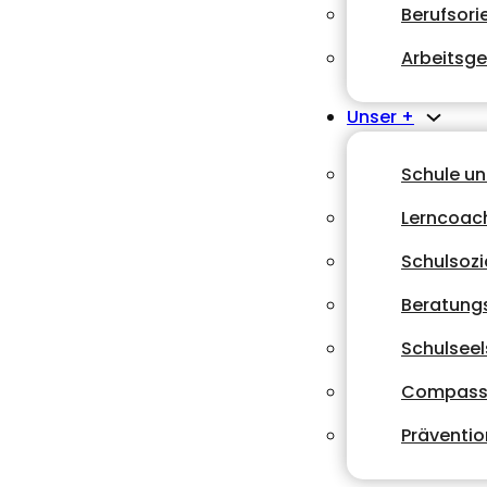
Berufsori
Arbeitsg
Unser +
Schule u
Lerncoac
Schulsozi
Beratungs
Schulsee
Compass
Präventio