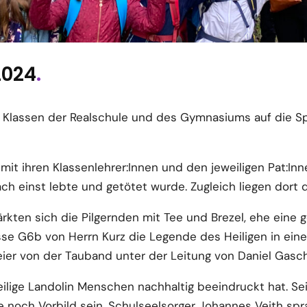
2024
.
. Klassen der Realschule und des Gymnasiums auf die Sp
it ihren Klassenlehrer:Innen und den jeweiligen Pat:In
ch einst lebte und getötet wurde. Zugleich liegen dort 
rkten sich die Pilgernden mit Tee und Brezel, ehe eine
asse G6b von Herrn Kurz die Legende des Heiligen in ein
eier von der Tauband unter der Leitung von Daniel Gasch
eilige Landolin Menschen nachhaltig beeindruckt hat. Sei
e noch Vorbild sein. Schulseelsorger Johannes Veith s