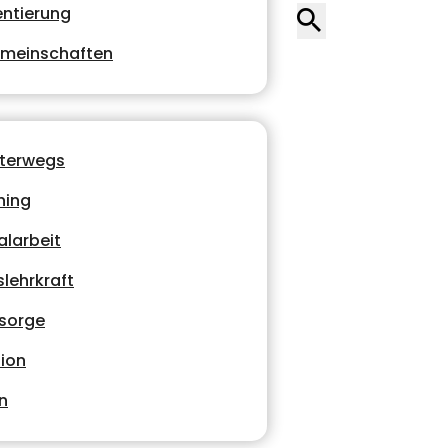
entierung
emeinschaften
nterwegs
hing
alarbeit
lehrkraft
lsorge
ion
n