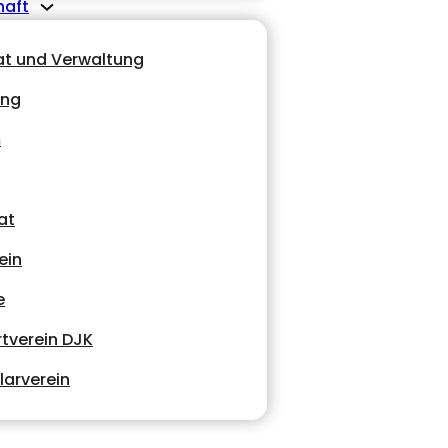
haft
at und Verwaltung
ung
m
at
ein
e
tverein DJK
larverein