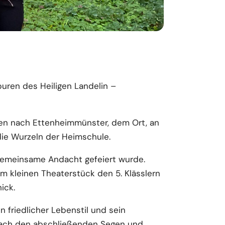
uren des Heiligen Landelin –
nen nach Ettenheimmünster, dem Ort, an
die Wurzeln der Heimschule.
 gemeinsame Andacht gefeiert wurde.
em kleinen Theaterstück den 5. Klässlern
ick.
n friedlicher Lebenstil und sein
prach den abschließenden Segen und