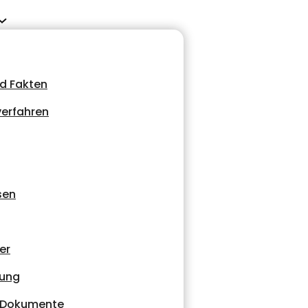
d Fakten
erfahren
sen
er
tung
d Dokumente