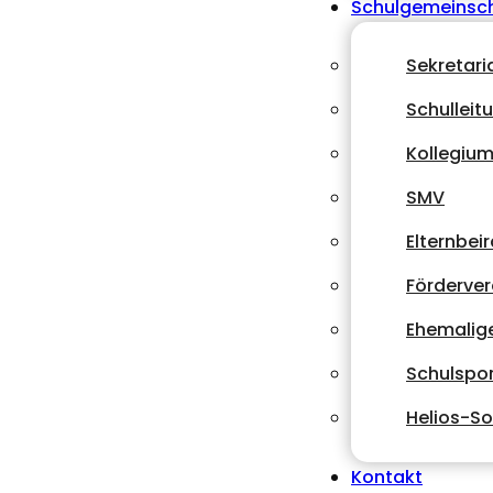
Schulgemeinsc
Sekretari
Schulleit
Kollegiu
SMV
Elternbeir
Förderver
Ehemalig
Schulspor
Helios-So
Kontakt