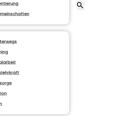
entierung
emeinschaften
nterwegs
hing
alarbeit
lehrkraft
lsorge
ion
n