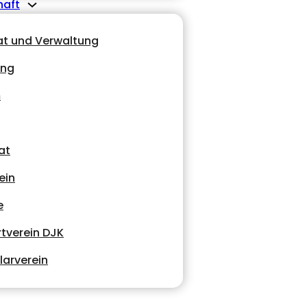
haft
at und Verwaltung
ung
m
at
ein
e
tverein DJK
larverein