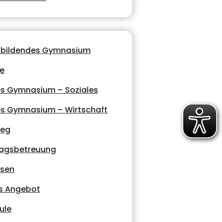
nbildendes Gymnasium
le
es Gymnasium – Soziales
es Gymnasium – Wirtschaft
leg
agsbetreuung
ssen
s Angebot
ule