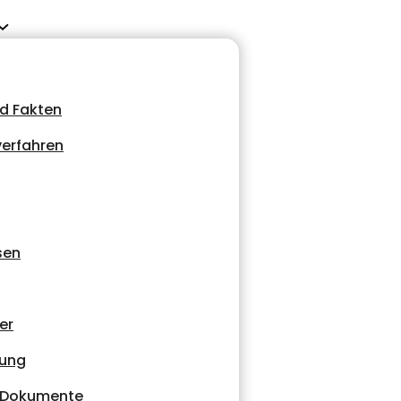
d Fakten
erfahren
sen
er
tung
d Dokumente