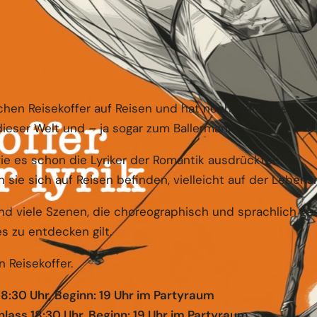
hen Reisekoffer auf Reisen und hat noch Plätze frei.
dieser Welt und – ja sogar zum Ballermann.
ie es schon die Lyriker der Romantik ausdrückten:
e sich auf Reisen befinden, vielleicht auf der Lebensre
d viele Szenen, die choreographisch und sprachlich ges
es zu entdecken gilt.
 Reisekoffer.
18:30 Uhr, Beginn: 19 Uhr im Partyraum
inlass 18:30 Uhr, Beginn: 19 Uhr im Partyraum