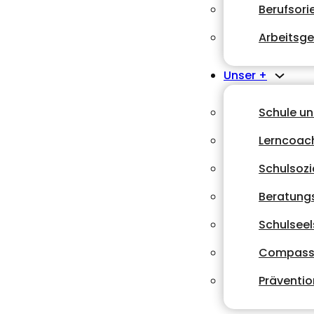
Berufsori
Arbeitsg
Unser +
Schule u
Lerncoac
Schulsozi
Beratungs
Schulsee
Compass
Präventio