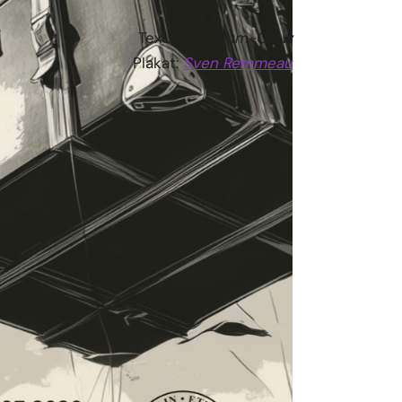
Text:
Partyraum-Crew
Plakat:
Sven Remmeau