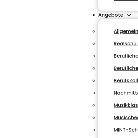
Angebote
Allgemei
Realschu
Beruflich
Beruflich
Berufskol
Nachmitt
Musikkla
Musische
MINT-Sch