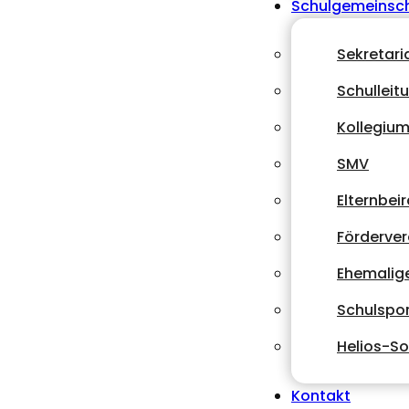
Schulgemeinsc
Sekretari
Schulleit
Kollegiu
SMV
Elternbeir
Förderver
Ehemalig
Schulspor
Helios-So
Kontakt